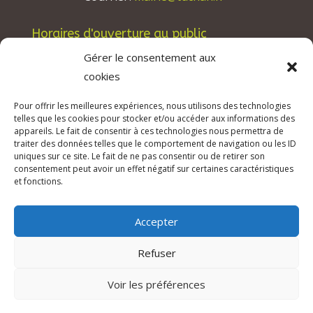
Horaires d'ouverture au public
Les lundis, mardis et jeudis : de 8h à 12h et de
Gérer le consentement aux
13h30 à 17h30.
cookies
Les mercredis : de 13h30 à 17h30.
Pour offrir les meilleures expériences, nous utilisons des technologies
Les vendredis : de 8h à 12h.
telles que les cookies pour stocker et/ou accéder aux informations des
appareils. Le fait de consentir à ces technologies nous permettra de
traiter des données telles que le comportement de navigation ou les ID
uniques sur ce site. Le fait de ne pas consentir ou de retirer son
consentement peut avoir un effet négatif sur certaines caractéristiques
© 2026 Mairie de Tuchan | Site Internet réalisé
et fonctions.
par
SATURNE innovations
Accepter
Mentions légales & Crédits
–
RGPD Protection
des données
–
Refuser
Déclaration d’accessibilité
Voir les préférences