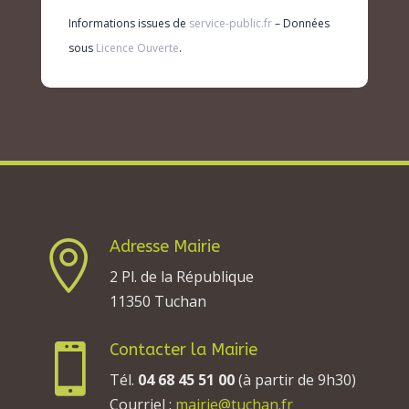
Informations issues de
service-public.fr
– Données
sous
Licence Ouverte
.
Adresse Mairie

2 Pl. de la République
11350 Tuchan
Contacter la Mairie

Tél.
04 68 45 51 00
(à partir de 9h30)
Courriel :
mairie@tuchan.fr