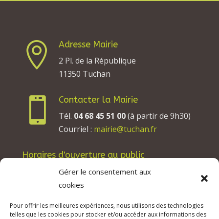
Adresse Mairie

2 Pl. de la République
11350 Tuchan
Contacter la Mairie

Tél.
04 68 45 51 00
(à partir de 9h30)
Courriel :
mairie@tuchan.fr
Horaires d'ouverture au public
Les lundis, mardis et jeudis : de 8h à 12h et de
Gérer le consentement aux
13h30 à 17h30.
cookies
Les mercredis : de 13h30 à 17h30.
Pour offrir les meilleures expériences, nous utilisons des technologies
Les vendredis : de 8h à 12h.
telles que les cookies pour stocker et/ou accéder aux informations des