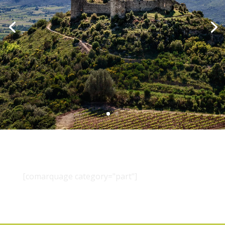
[comarquage category="part"]