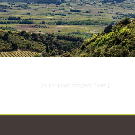
[comarquage category="part"]