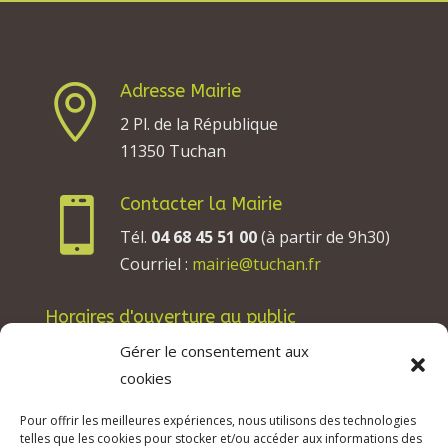
Adresse Mairie

2 Pl. de la République
11350 Tuchan
Contacter la Mairie

Tél.
04 68 45 51 00
(à partir de 9h30)
Courriel :
mairie@tuchan.fr
Horaires d'ouverture au public
Les lundis, mardis et jeudis : de 8h à 12h et de
Gérer le consentement aux
13h30 à 17h30.
cookies
Les mercredis : de 13h30 à 17h30.
Pour offrir les meilleures expériences, nous utilisons des technologies
Les vendredis : de 8h à 12h.
telles que les cookies pour stocker et/ou accéder aux informations des