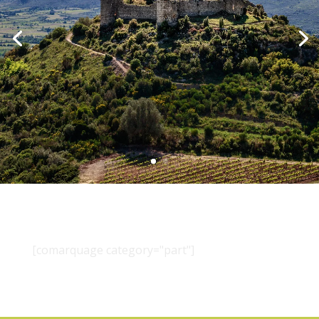
[comarquage category="part"]