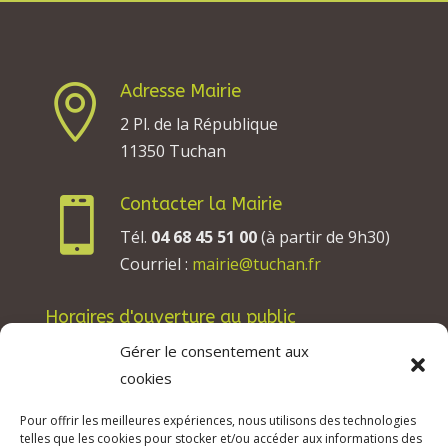
Adresse Mairie

2 Pl. de la République
11350 Tuchan
Contacter la Mairie

Tél.
04 68 45 51 00
(à partir de 9h30)
Courriel :
mairie@tuchan.fr
Horaires d'ouverture au public
Les lundis, mardis et jeudis : de 8h à 12h et de
Gérer le consentement aux
13h30 à 17h30.
cookies
Les mercredis : de 13h30 à 17h30.
Pour offrir les meilleures expériences, nous utilisons des technologies
Les vendredis : de 8h à 12h.
telles que les cookies pour stocker et/ou accéder aux informations des