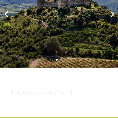
[comarquage category="part"]