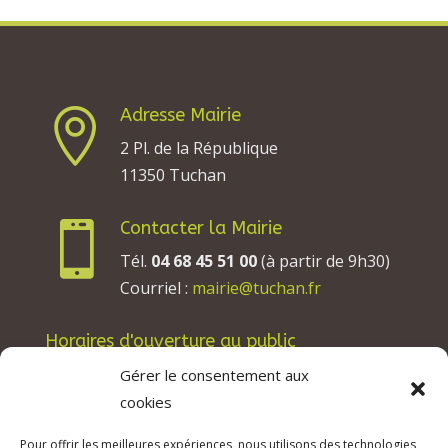
Adresse Mairie

2 Pl. de la République
11350 Tuchan
Contacter la Mairie

Tél.
04 68 45 51 00
(à partir de 9h30)
Courriel :
mairie@tuchan.fr
Horaires d'ouverture au public
Les lundis, mardis et jeudis : de 8h à 12h et de
Gérer le consentement aux
13h30 à 17h30.
cookies
Les mercredis : de 13h30 à 17h30.
Pour offrir les meilleures expériences, nous utilisons des technologies