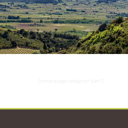
[comarquage category="part"]