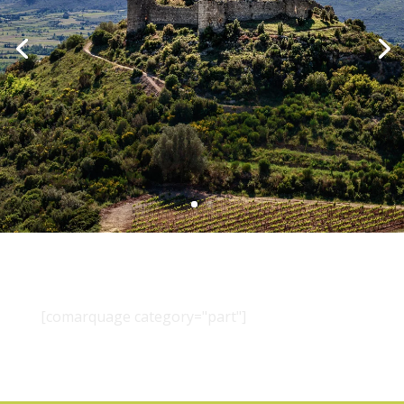
[comarquage category="part"]