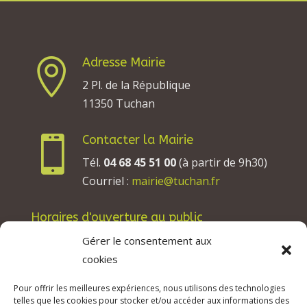
Adresse Mairie

2 Pl. de la République
11350 Tuchan
Contacter la Mairie

Tél.
04 68 45 51 00
(à partir de 9h30)
Courriel :
mairie@tuchan.fr
Horaires d'ouverture au public
Les lundis, mardis et jeudis : de 8h à 12h et de
Gérer le consentement aux
13h30 à 17h30.
cookies
Les mercredis : de 13h30 à 17h30.
Pour offrir les meilleures expériences, nous utilisons des technologies
Les vendredis : de 8h à 12h.
telles que les cookies pour stocker et/ou accéder aux informations des