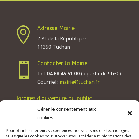
Adresse Mairie

2 Pl. de la République
11350 Tuchan
Contacter la Mairie

Tél.
04 68 45 51 00
(à partir de 9h30)
Courriel :
mairie@tuchan.fr
Horaires d'ouverture au public
Les lundis, mardis et jeudis : de 8h à 12h et de
Gérer le consentement aux
13h30 à 17h30.
cookies
Les mercredis : de 13h30 à 17h30.
Pour offrir les meilleures expériences, nous utilisons des technologies
Les vendredis : de 8h à 12h.
telles que les cookies pour stocker et/ou accéder aux informations des