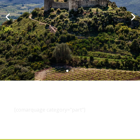
[comarquage category="part"]