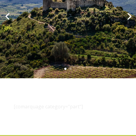
[comarquage category="part"]