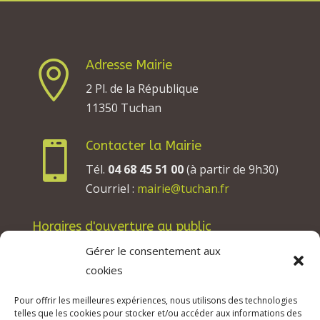
Adresse Mairie

2 Pl. de la République
11350 Tuchan
Contacter la Mairie

Tél.
04 68 45 51 00
(à partir de 9h30)
Courriel :
mairie@tuchan.fr
Horaires d'ouverture au public
Les lundis, mardis et jeudis : de 8h à 12h et de
Gérer le consentement aux
13h30 à 17h30.
cookies
Les mercredis : de 13h30 à 17h30.
Pour offrir les meilleures expériences, nous utilisons des technologies
Les vendredis : de 8h à 12h.
telles que les cookies pour stocker et/ou accéder aux informations des