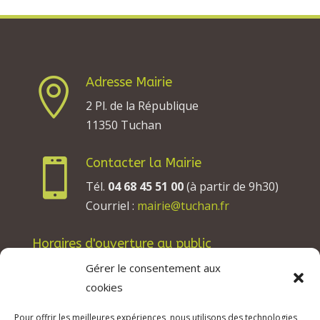
Adresse Mairie

2 Pl. de la République
11350 Tuchan
Contacter la Mairie

Tél.
04 68 45 51 00
(à partir de 9h30)
Courriel :
mairie@tuchan.fr
Horaires d'ouverture au public
Les lundis, mardis et jeudis : de 8h à 12h et de
Gérer le consentement aux
13h30 à 17h30.
cookies
Les mercredis : de 13h30 à 17h30.
Pour offrir les meilleures expériences, nous utilisons des technologies