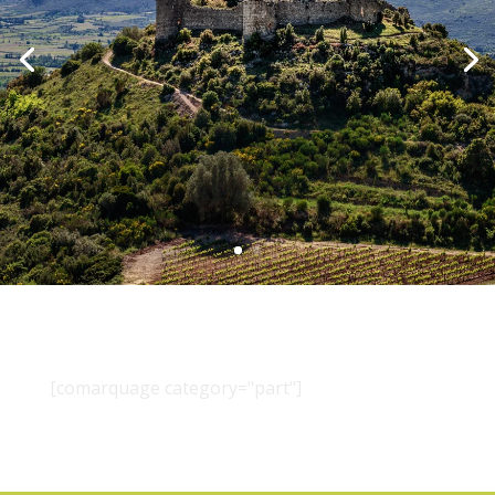
[comarquage category="part"]