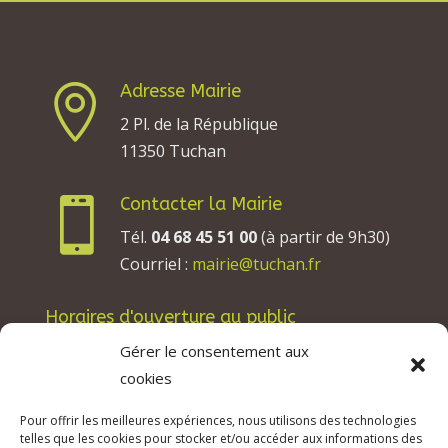
Adresse Mairie

2 Pl. de la République
11350 Tuchan
Contacter la Mairie

Tél.
04 68 45 51 00
(à partir de 9h30)
Courriel :
mairie@tuchan.fr
Horaires d'ouverture au public
Les lundis, mardis et jeudis : de 8h à 12h et de
Gérer le consentement aux
13h30 à 17h30.
cookies
Les mercredis : de 13h30 à 17h30.
Pour offrir les meilleures expériences, nous utilisons des technologies
Les vendredis : de 8h à 12h.
telles que les cookies pour stocker et/ou accéder aux informations des