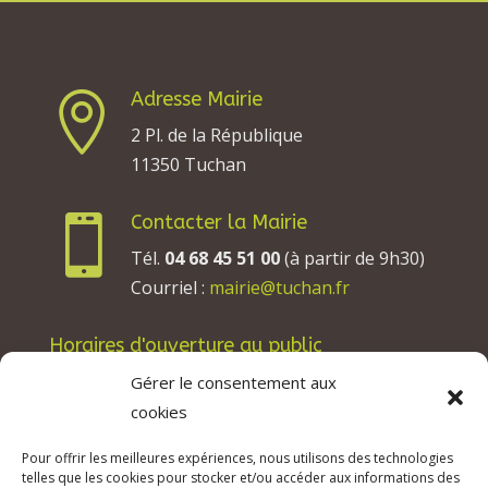
Adresse Mairie

2 Pl. de la République
11350 Tuchan
Contacter la Mairie

Tél.
04 68 45 51 00
(à partir de 9h30)
Courriel :
mairie@tuchan.fr
Horaires d'ouverture au public
Les lundis, mardis et jeudis : de 8h à 12h et de
Gérer le consentement aux
13h30 à 17h30.
cookies
Les mercredis : de 13h30 à 17h30.
Pour offrir les meilleures expériences, nous utilisons des technologies
Les vendredis : de 8h à 12h.
telles que les cookies pour stocker et/ou accéder aux informations des