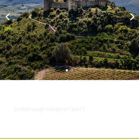
[comarquage category="part"]