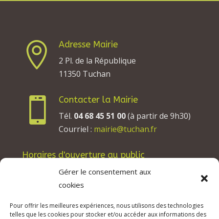
Adresse Mairie

2 Pl. de la République
11350 Tuchan
Contacter la Mairie

Tél.
04 68 45 51 00
(à partir de 9h30)
Courriel :
mairie@tuchan.fr
Horaires d'ouverture au public
Les lundis, mardis et jeudis : de 8h à 12h et de
Gérer le consentement aux
13h30 à 17h30.
cookies
Les mercredis : de 13h30 à 17h30.
Pour offrir les meilleures expériences, nous utilisons des technologies
Les vendredis : de 8h à 12h.
telles que les cookies pour stocker et/ou accéder aux informations des