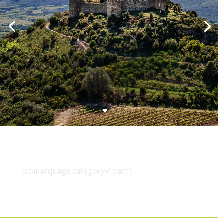
[comarquage category="part"]