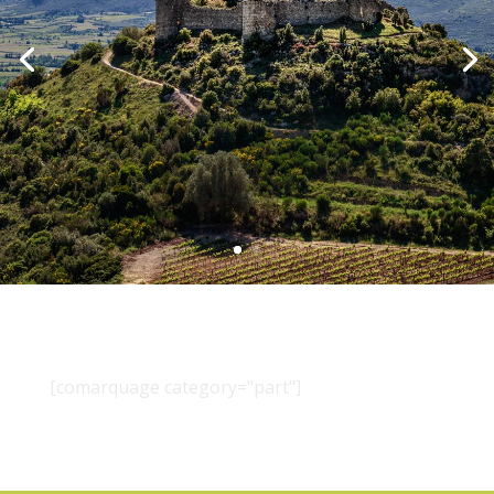
[comarquage category="part"]