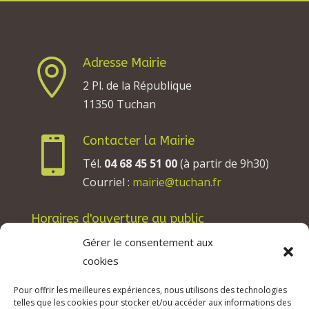
Adresse Mairie

2 Pl. de la République
11350 Tuchan
Contacter la Mairie

Tél.
04 68 45 51 00
(à partir de 9h30)
Courriel :
mairie@tuchan.fr
Horaires d'ouverture au public
Les lundis, mardis et jeudis : de 8h à 12h et de
Gérer le consentement aux
13h30 à 17h30.
cookies
Les mercredis : de 13h30 à 17h30.
Pour offrir les meilleures expériences, nous utilisons des technologies
Les vendredis : de 8h à 12h.
telles que les cookies pour stocker et/ou accéder aux informations des