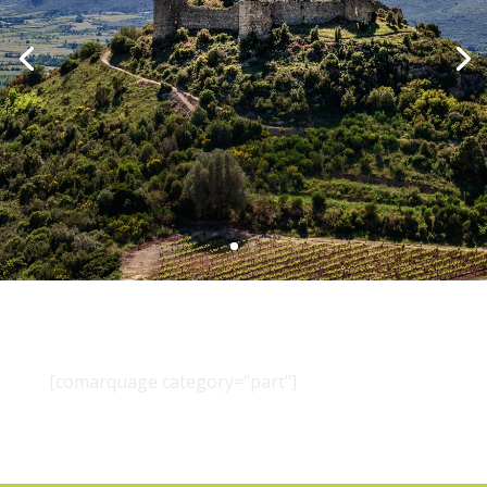
[comarquage category="part"]