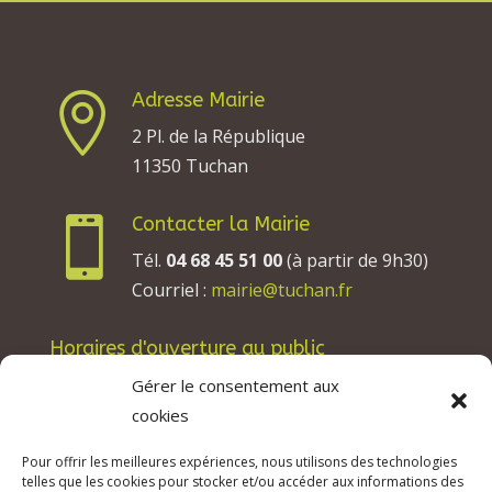
Adresse Mairie

2 Pl. de la République
11350 Tuchan
Contacter la Mairie

Tél.
04 68 45 51 00
(à partir de 9h30)
Courriel :
mairie@tuchan.fr
Horaires d'ouverture au public
Les lundis, mardis et jeudis : de 8h à 12h et de
Gérer le consentement aux
13h30 à 17h30.
cookies
Les mercredis : de 13h30 à 17h30.
Pour offrir les meilleures expériences, nous utilisons des technologies
Les vendredis : de 8h à 12h.
telles que les cookies pour stocker et/ou accéder aux informations des