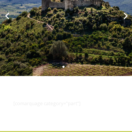
[comarquage category="part"]