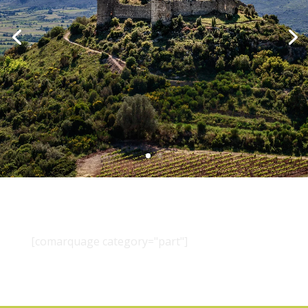
[comarquage category="part"]