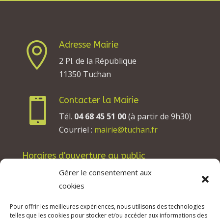
Adresse Mairie

2 Pl. de la République
11350 Tuchan
Contacter la Mairie

Tél.
04 68 45 51 00
(à partir de 9h30)
Courriel :
mairie@tuchan.fr
Horaires d'ouverture au public
Les lundis, mardis et jeudis : de 8h à 12h et de
Gérer le consentement aux
13h30 à 17h30.
cookies
Les mercredis : de 13h30 à 17h30.
Pour offrir les meilleures expériences, nous utilisons des technologies
Les vendredis : de 8h à 12h.
telles que les cookies pour stocker et/ou accéder aux informations des