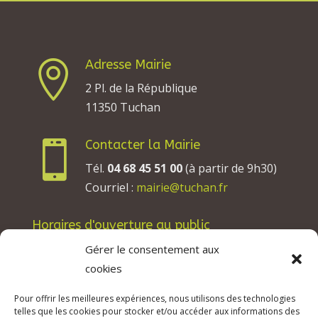
Adresse Mairie

2 Pl. de la République
11350 Tuchan
Contacter la Mairie

Tél.
04 68 45 51 00
(à partir de 9h30)
Courriel :
mairie@tuchan.fr
Horaires d'ouverture au public
Les lundis, mardis et jeudis : de 8h à 12h et de
Gérer le consentement aux
13h30 à 17h30.
cookies
Les mercredis : de 13h30 à 17h30.
Pour offrir les meilleures expériences, nous utilisons des technologies
Les vendredis : de 8h à 12h.
telles que les cookies pour stocker et/ou accéder aux informations des