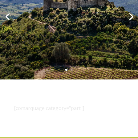
[comarquage category="part"]