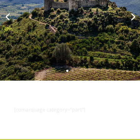
[comarquage category="part"]