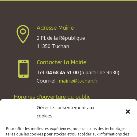
Adresse Mairie

2 Pl. de la République
11350 Tuchan
Contacter la Mairie

Tél.
04 68 45 51 00
(à partir de 9h30)
Courriel :
mairie@tuchan.fr
Horaires d'ouverture au public
Les lundis, mardis et jeudis : de 8h à 12h et de
Gérer le consentement aux
13h30 à 17h30.
cookies
Les mercredis : de 13h30 à 17h30.
Pour offrir les meilleures expériences, nous utilisons des technologies
Les vendredis : de 8h à 12h.
telles que les cookies pour stocker et/ou accéder aux informations des