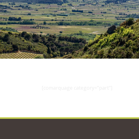
[comarquage category="part"]