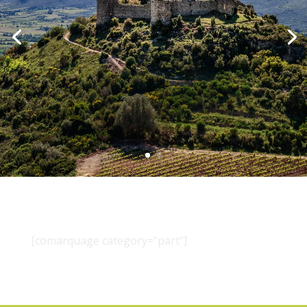
[comarquage category="part"]