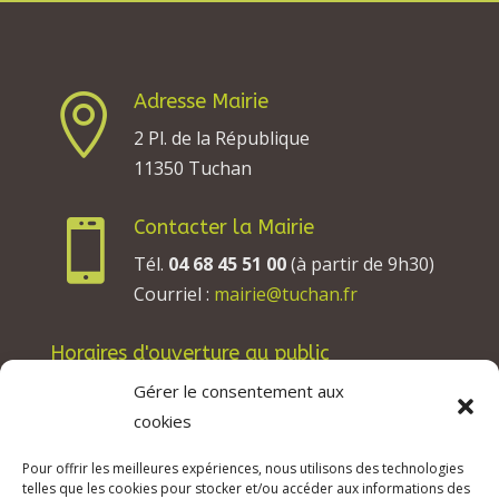
Adresse Mairie

2 Pl. de la République
11350 Tuchan
Contacter la Mairie

Tél.
04 68 45 51 00
(à partir de 9h30)
Courriel :
mairie@tuchan.fr
Horaires d'ouverture au public
Les lundis, mardis et jeudis : de 8h à 12h et de
Gérer le consentement aux
13h30 à 17h30.
cookies
Les mercredis : de 13h30 à 17h30.
Pour offrir les meilleures expériences, nous utilisons des technologies
Les vendredis : de 8h à 12h.
telles que les cookies pour stocker et/ou accéder aux informations des