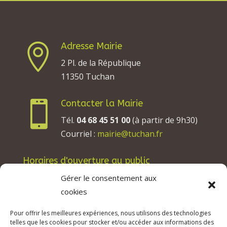
Adresse Mairie

2 Pl. de la République
11350 Tuchan
Contacter la Mairie

Tél.
04 68 45 51 00
(à partir de 9h30)
Courriel :
mairie@tuchan.fr
Horaires d'ouverture au public
Les lundis, mardis et jeudis : de 8h à 12h et de
Gérer le consentement aux
13h30 à 17h30.
cookies
Les mercredis : de 13h30 à 17h30.
Pour offrir les meilleures expériences, nous utilisons des technologies
Les vendredis : de 8h à 12h.
telles que les cookies pour stocker et/ou accéder aux informations des