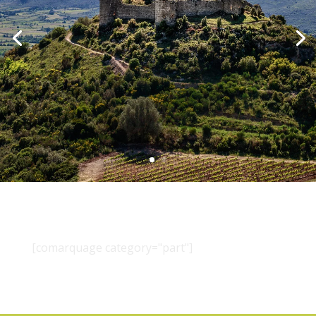
[comarquage category="part"]