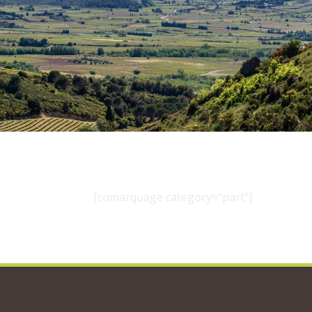
[comarquage category="part"]