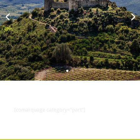
[comarquage category="part"]