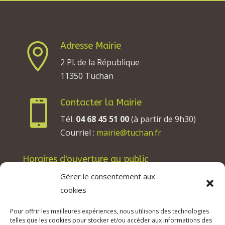
Adresse Mairie

2 Pl. de la République
11350 Tuchan
Contacter la Mairie

Tél.
04 68 45 51 00
(à partir de 9h30)
Courriel :
mairie@tuchan.fr
Horaires d'ouverture au public
Les lundis, mardis et jeudis : de 8h à 12h et de
Gérer le consentement aux
13h30 à 17h30.
cookies
Les mercredis : de 13h30 à 17h30.
Pour offrir les meilleures expériences, nous utilisons des technologies
Les vendredis : de 8h à 12h.
telles que les cookies pour stocker et/ou accéder aux informations des