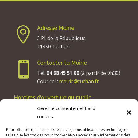
Adresse Mairie

2 Pl. de la République
11350 Tuchan
Contacter la Mairie

Tél.
04 68 45 51 00
(à partir de 9h30)
Courriel :
mairie@tuchan.fr
Horaires d'ouverture au public
Les lundis, mardis et jeudis : de 8h à 12h et de
Gérer le consentement aux
13h30 à 17h30.
cookies
Les mercredis : de 13h30 à 17h30.
Pour offrir les meilleures expériences, nous utilisons des technologies
Les vendredis : de 8h à 12h.
telles que les cookies pour stocker et/ou accéder aux informations des