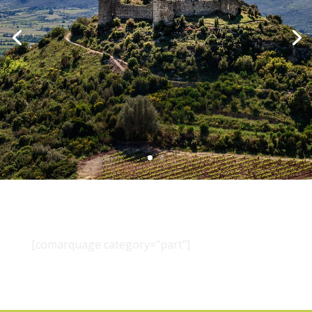
[comarquage category="part"]