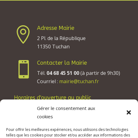
Adresse Mairie

2 Pl. de la République
11350 Tuchan
Contacter la Mairie

Tél.
04 68 45 51 00
(à partir de 9h30)
Courriel :
mairie@tuchan.fr
Horaires d'ouverture au public
Les lundis, mardis et jeudis : de 8h à 12h et de
Gérer le consentement aux
13h30 à 17h30.
cookies
Les mercredis : de 13h30 à 17h30.
Pour offrir les meilleures expériences, nous utilisons des technologies
Les vendredis : de 8h à 12h.
telles que les cookies pour stocker et/ou accéder aux informations des