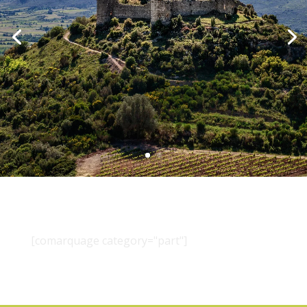
[comarquage category="part"]