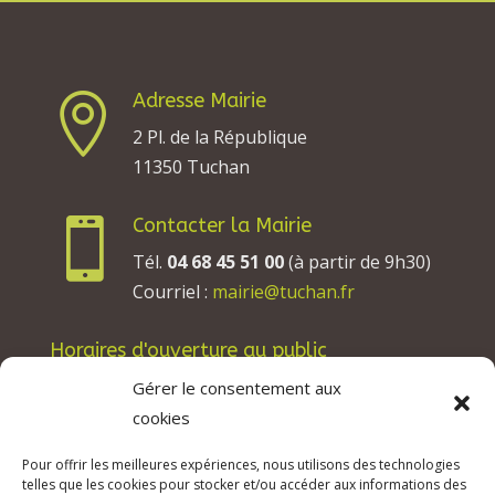
Adresse Mairie

2 Pl. de la République
11350 Tuchan
Contacter la Mairie

Tél.
04 68 45 51 00
(à partir de 9h30)
Courriel :
mairie@tuchan.fr
Horaires d'ouverture au public
Les lundis, mardis et jeudis : de 8h à 12h et de
Gérer le consentement aux
13h30 à 17h30.
cookies
Les mercredis : de 13h30 à 17h30.
Pour offrir les meilleures expériences, nous utilisons des technologies
Les vendredis : de 8h à 12h.
telles que les cookies pour stocker et/ou accéder aux informations des