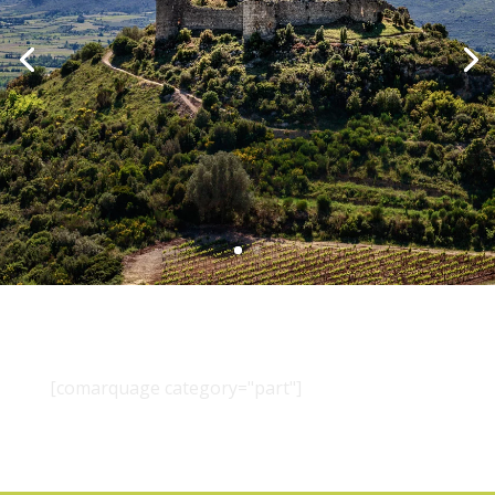
[comarquage category="part"]