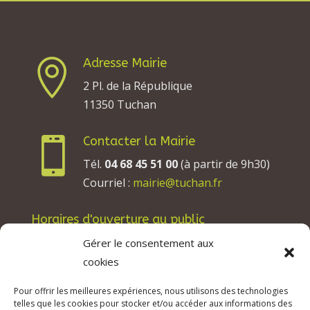
Adresse Mairie

2 Pl. de la République
11350 Tuchan
Contacter la Mairie

Tél.
04 68 45 51 00
(à partir de 9h30)
Courriel :
mairie@tuchan.fr
Horaires d'ouverture au public
Les lundis, mardis et jeudis : de 8h à 12h et de
Gérer le consentement aux
13h30 à 17h30.
cookies
Les mercredis : de 13h30 à 17h30.
Pour offrir les meilleures expériences, nous utilisons des technologies
Les vendredis : de 8h à 12h.
telles que les cookies pour stocker et/ou accéder aux informations des