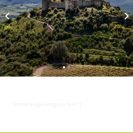
[comarquage category="part"]