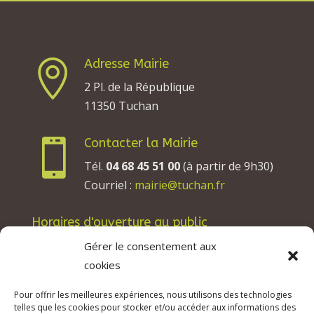
Adresse Mairie

2 Pl. de la République
11350 Tuchan
Contacter la Mairie

Tél.
04 68 45 51 00
(à partir de 9h30)
Courriel :
mairie@tuchan.fr
Horaires d'ouverture au public
Les lundis, mardis et jeudis : de 8h à 12h et de
Gérer le consentement aux
13h30 à 17h30.
cookies
Les mercredis : de 13h30 à 17h30.
Pour offrir les meilleures expériences, nous utilisons des technologies
Les vendredis : de 8h à 12h.
telles que les cookies pour stocker et/ou accéder aux informations des