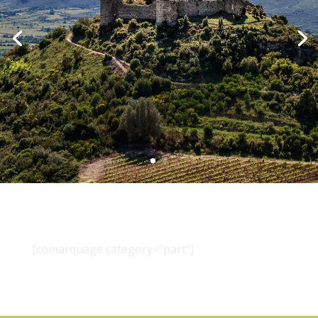
[comarquage category="part"]