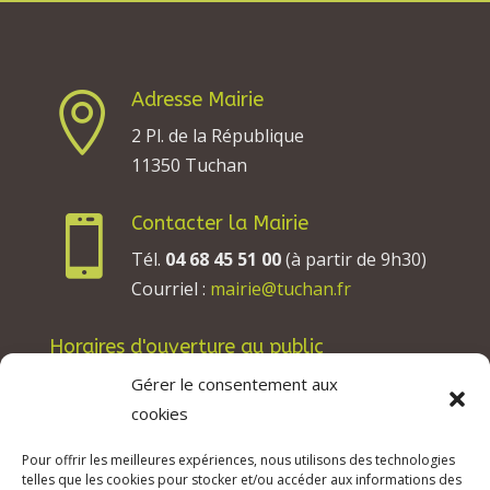
Adresse Mairie

2 Pl. de la République
11350 Tuchan
Contacter la Mairie

Tél.
04 68 45 51 00
(à partir de 9h30)
Courriel :
mairie@tuchan.fr
Horaires d'ouverture au public
Les lundis, mardis et jeudis : de 8h à 12h et de
Gérer le consentement aux
13h30 à 17h30.
cookies
Les mercredis : de 13h30 à 17h30.
Pour offrir les meilleures expériences, nous utilisons des technologies
Les vendredis : de 8h à 12h.
telles que les cookies pour stocker et/ou accéder aux informations des