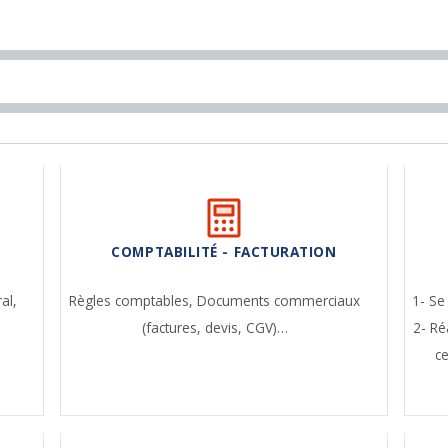
COMPTABILITÉ - FACTURATION
ral,
Règles comptables,
Documents commerciaux
1- Se
(factures, devis, CGV)…
2- Ré
c