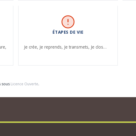
ÉTAPES DE VIE
ure,
Je crée,
Je reprends,
Je transmets,
Je clos…
s sous
Licence Ouverte
.