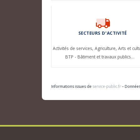
SECTEURS D'ACTIVITÉ
Activités de services,
Agriculture,
Arts et cult
BTP - Bâtiment et travaux publics…
Informations issues de
service-public.fr
– Donnée