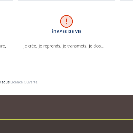
ÉTAPES DE VIE
ure,
Je crée,
Je reprends,
Je transmets,
Je clos…
s sous
Licence Ouverte
.