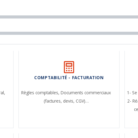
COMPTABILITÉ - FACTURATION
ral,
Règles comptables,
Documents commerciaux
1- Se
(factures, devis, CGV)…
2- Ré
c