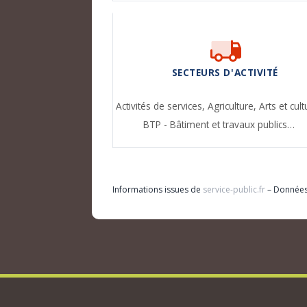
SECTEURS D'ACTIVITÉ
Activités de services,
Agriculture,
Arts et cult
BTP - Bâtiment et travaux publics…
Informations issues de
service-public.fr
– Donnée