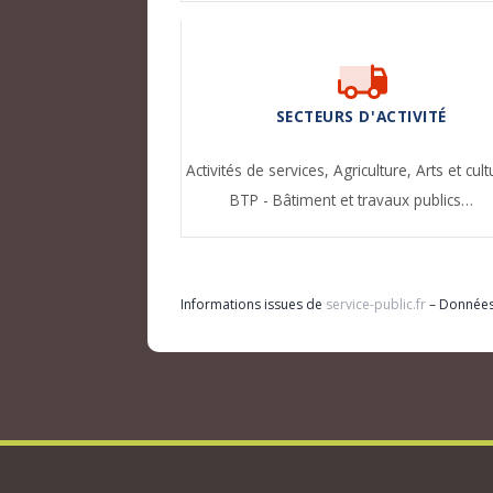
SECTEURS D'ACTIVITÉ
Activités de services,
Agriculture,
Arts et cult
BTP - Bâtiment et travaux publics…
Informations issues de
service-public.fr
– Donnée