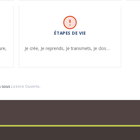
ÉTAPES DE VIE
ure,
Je crée,
Je reprends,
Je transmets,
Je clos…
s sous
Licence Ouverte
.