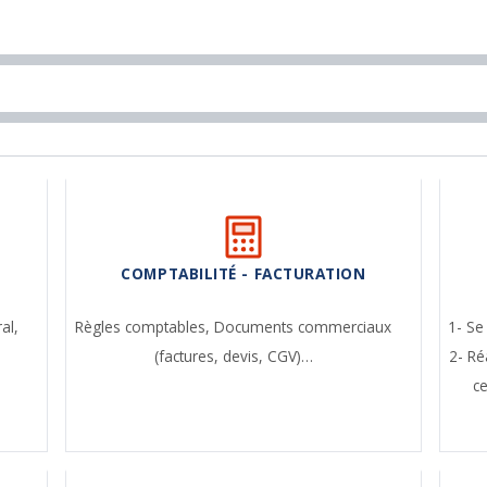
COMPTABILITÉ - FACTURATION
ral,
Règles comptables,
Documents commerciaux
1- Se
(factures, devis, CGV)…
2- Ré
c