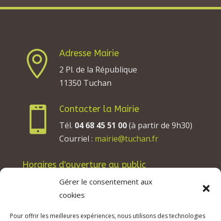
Adresse Mairie

2 Pl. de la République
11350 Tuchan
Contacter la Mairie

Tél.
04 68 45 51 00
(à partir de 9h30)
Courriel :
mairie@tuchan.fr
Horaires d'ouverture au public
Les lundis, mardis et jeudis : de 8h à 12h et de
Gérer le consentement aux
13h30 à 17h30.
cookies
Les mercredis : de 13h30 à 17h30.
Pour offrir les meilleures expériences, nous utilisons des technologies
Les vendredis : de 8h à 12h.