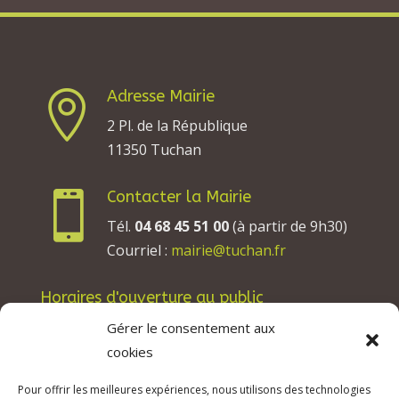
Adresse Mairie

2 Pl. de la République
11350 Tuchan
Contacter la Mairie

Tél.
04 68 45 51 00
(à partir de 9h30)
Courriel :
mairie@tuchan.fr
Horaires d'ouverture au public
Les lundis, mardis et jeudis : de 8h à 12h et de
Gérer le consentement aux
13h30 à 17h30.
cookies
Les mercredis : de 13h30 à 17h30.
Pour offrir les meilleures expériences, nous utilisons des technologies
Les vendredis : de 8h à 12h.