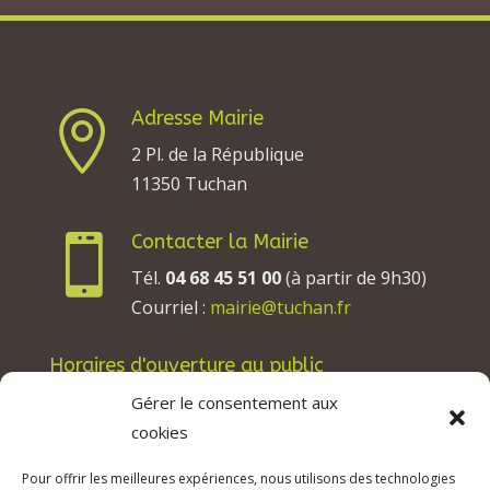
Adresse Mairie

2 Pl. de la République
11350 Tuchan
Contacter la Mairie

Tél.
04 68 45 51 00
(à partir de 9h30)
Courriel :
mairie@tuchan.fr
Horaires d'ouverture au public
Les lundis, mardis et jeudis : de 8h à 12h et de
Gérer le consentement aux
13h30 à 17h30.
cookies
Les mercredis : de 13h30 à 17h30.
Pour offrir les meilleures expériences, nous utilisons des technologies
Les vendredis : de 8h à 12h.