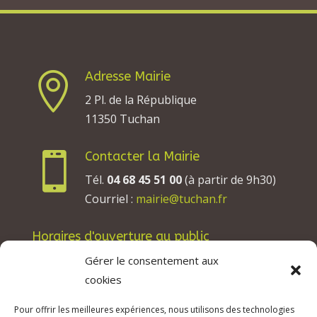
Adresse Mairie

2 Pl. de la République
11350 Tuchan
Contacter la Mairie

Tél.
04 68 45 51 00
(à partir de 9h30)
Courriel :
mairie@tuchan.fr
Horaires d'ouverture au public
Les lundis, mardis et jeudis : de 8h à 12h et de
Gérer le consentement aux
13h30 à 17h30.
cookies
Les mercredis : de 13h30 à 17h30.
Pour offrir les meilleures expériences, nous utilisons des technologies
Les vendredis : de 8h à 12h.