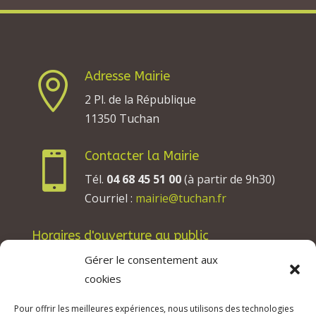
Adresse Mairie

2 Pl. de la République
11350 Tuchan
Contacter la Mairie

Tél.
04 68 45 51 00
(à partir de 9h30)
Courriel :
mairie@tuchan.fr
Horaires d'ouverture au public
Les lundis, mardis et jeudis : de 8h à 12h et de
Gérer le consentement aux
13h30 à 17h30.
cookies
Les mercredis : de 13h30 à 17h30.
Pour offrir les meilleures expériences, nous utilisons des technologies
Les vendredis : de 8h à 12h.