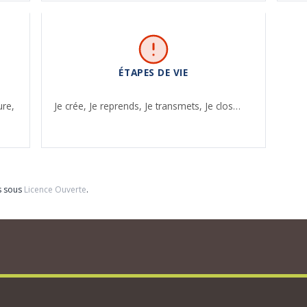
ÉTAPES DE VIE
ure,
Je crée,
Je reprends,
Je transmets,
Je clos…
s sous
Licence Ouverte
.