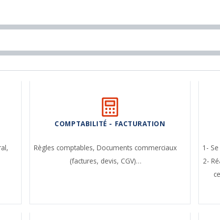
COMPTABILITÉ - FACTURATION
ral,
Règles comptables,
Documents commerciaux
1- Se
(factures, devis, CGV)…
2- Ré
c