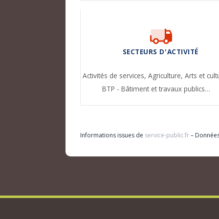
SECTEURS D'ACTIVITÉ
Activités de services,
Agriculture,
Arts et cult
BTP - Bâtiment et travaux publics…
Informations issues de
service-public.fr
– Donnée