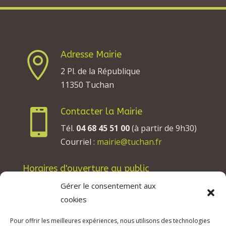
Adresse Mairie

2 Pl. de la République
11350 Tuchan
Contacter la Mairie

Tél.
04 68 45 51 00
(à partir de 9h30)
Courriel :
mairie@tuchan.fr
Horaires d'ouverture au public
Les lundis, mardis et jeudis : de 8h à 12h et de
Gérer le consentement aux
13h30 à 17h30.
cookies
Les mercredis : de 13h30 à 17h30.
Pour offrir les meilleures expériences, nous utilisons des technologies
Les vendredis : de 8h à 12h.