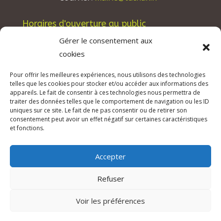
Horaires d'ouverture au public
Les lundis, mardis et jeudis : de 8h à 12h et de
Gérer le consentement aux
13h30 à 17h30.
cookies
Les mercredis : de 13h30 à 17h30.
Pour offrir les meilleures expériences, nous utilisons des technologies
Les vendredis : de 8h à 12h.
telles que les cookies pour stocker et/ou accéder aux informations des
appareils. Le fait de consentir à ces technologies nous permettra de
traiter des données telles que le comportement de navigation ou les ID
uniques sur ce site. Le fait de ne pas consentir ou de retirer son
consentement peut avoir un effet négatif sur certaines caractéristiques
© 2026 Mairie de Tuchan | Site Internet réalisé
et fonctions.
par
SATURNE innovations
Accepter
Mentions légales & Crédits
–
RGPD Protection
des données
–
Refuser
Déclaration d’accessibilité
Voir les préférences