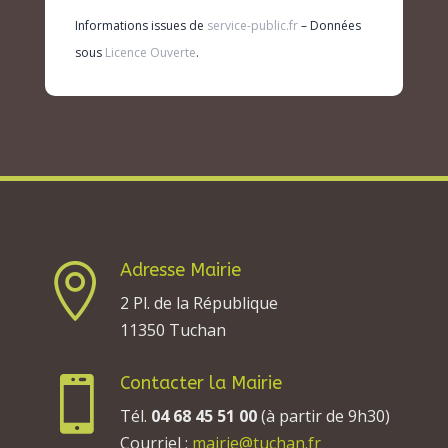
Informations issues de
service-public.fr
– Données
sous
Licence Ouverte
.
Adresse Mairie

2 Pl. de la République
11350 Tuchan
Contacter la Mairie

Tél.
04 68 45 51 00
(à partir de 9h30)
Courriel :
mairie@tuchan.fr