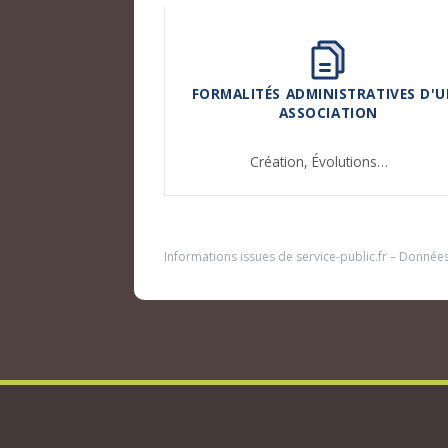
FORMALITÉS ADMINISTRATIVES D'U
ASSOCIATION
Création,
Évolutions…
Informations issues de
service-public.fr
– Donnée