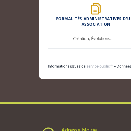
FORMALITÉS ADMINISTRATIVES D'U
ASSOCIATION
Création,
Évolutions…
Informations issues de
service-public.fr
– Donnée
Adresse Mairie