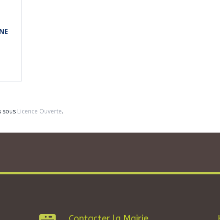
NE
s sous
Licence Ouverte
.
Contacter la Mairie