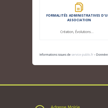
FORMALITÉS ADMINISTRATIVES D'U
ASSOCIATION
Création,
Évolutions…
Informations issues de
service-public.fr
– Donnée
Adresse Mairie