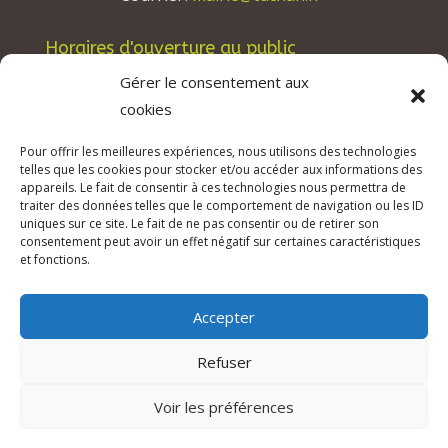
Horaires d'ouverture au public
Les lundis, mardis et jeudis : de 8h à 12h et de
Gérer le consentement aux
13h30 à 17h30.
cookies
Les mercredis : de 13h30 à 17h30.
Pour offrir les meilleures expériences, nous utilisons des technologies
Les vendredis : de 8h à 12h.
telles que les cookies pour stocker et/ou accéder aux informations des
appareils. Le fait de consentir à ces technologies nous permettra de
traiter des données telles que le comportement de navigation ou les ID
uniques sur ce site. Le fait de ne pas consentir ou de retirer son
consentement peut avoir un effet négatif sur certaines caractéristiques
© 2026 Mairie de Tuchan | Site Internet réalisé
et fonctions.
par
SATURNE innovations
Accepter
Mentions légales & Crédits
–
RGPD Protection
des données
–
Refuser
Déclaration d’accessibilité
Voir les préférences