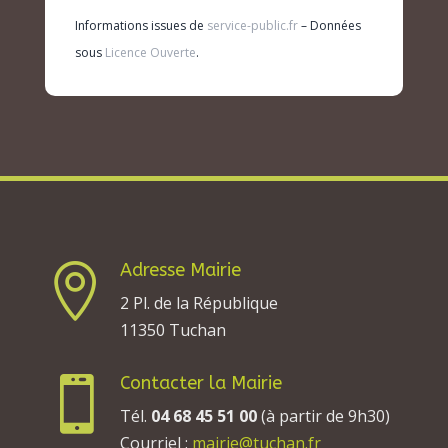
Informations issues de
service-public.fr
– Données
sous
Licence Ouverte
.
Adresse Mairie

2 Pl. de la République
11350 Tuchan
Contacter la Mairie

Tél.
04 68 45 51 00
(à partir de 9h30)
Courriel :
mairie@tuchan.fr