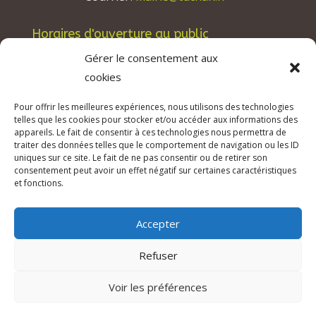
Horaires d'ouverture au public
Les lundis, mardis et jeudis : de 8h à 12h et de
Gérer le consentement aux
13h30 à 17h30.
cookies
Les mercredis : de 13h30 à 17h30.
Pour offrir les meilleures expériences, nous utilisons des technologies
Les vendredis : de 8h à 12h.
telles que les cookies pour stocker et/ou accéder aux informations des
appareils. Le fait de consentir à ces technologies nous permettra de
traiter des données telles que le comportement de navigation ou les ID
uniques sur ce site. Le fait de ne pas consentir ou de retirer son
consentement peut avoir un effet négatif sur certaines caractéristiques
© 2026 Mairie de Tuchan | Site Internet réalisé
et fonctions.
par
SATURNE innovations
Accepter
Mentions légales & Crédits
–
RGPD Protection
des données
–
Refuser
Déclaration d’accessibilité
Voir les préférences