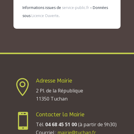
Informations issues de
service-public.fr
– Données
sous
Licence Ouverte
.
Adresse Mairie

2 Pl. de la République
11350 Tuchan
Contacter la Mairie

Tél.
04 68 45 51 00
(à partir de 9h30)
Courriel :
mairie@tuchan.fr