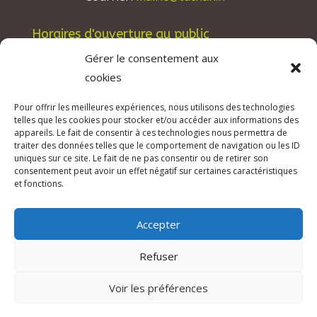
Horaires d'ouverture au public
Les lundis, mardis et jeudis : de 8h à 12h et de
Gérer le consentement aux
13h30 à 17h30.
cookies
Les mercredis : de 13h30 à 17h30.
Pour offrir les meilleures expériences, nous utilisons des technologies
Les vendredis : de 8h à 12h.
telles que les cookies pour stocker et/ou accéder aux informations des
appareils. Le fait de consentir à ces technologies nous permettra de
traiter des données telles que le comportement de navigation ou les ID
uniques sur ce site. Le fait de ne pas consentir ou de retirer son
consentement peut avoir un effet négatif sur certaines caractéristiques
© 2026 Mairie de Tuchan | Site Internet réalisé
et fonctions.
par
SATURNE innovations
Accepter
Mentions légales & Crédits
–
RGPD Protection
des données
–
Refuser
Déclaration d’accessibilité
Voir les préférences