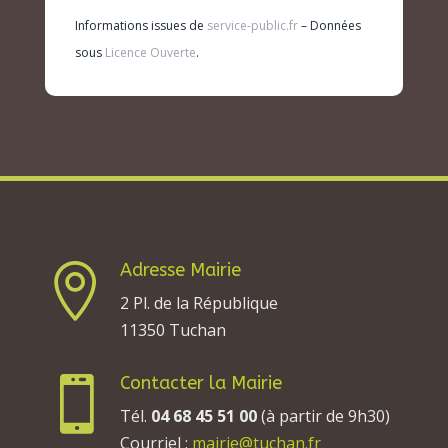
Informations issues de
service-public.fr
– Données
sous
Licence Ouverte
.
Adresse Mairie

2 Pl. de la République
11350 Tuchan
Contacter la Mairie

Tél.
04 68 45 51 00
(à partir de 9h30)
Courriel :
mairie@tuchan.fr