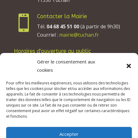
11350 Tuchan
Contacter la Mairie

Tél.
04 68 45 51 00
(à partir de 9h30)
Courriel :
mairie@tuchan.fr
Horaires d'ouverture au public
Les lundis, mardis et jeudis : de 8h à 12h et de
Gérer le consentement aux
13h30 à 17h30.
cookies
Les mercredis : de 13h30 à 17h30.
Pour offrir les meilleures expériences, nous utilisons des technologies
Les vendredis : de 8h à 12h.
telles que les cookies pour stocker et/ou accéder aux informations des
appareils. Le fait de consentir à ces technologies nous permettra de
traiter des données telles que le comportement de navigation ou les ID
uniques sur ce site. Le fait de ne pas consentir ou de retirer son
consentement peut avoir un effet négatif sur certaines caractéristiques
© 2026 Mairie de Tuchan | Site Internet réalisé
et fonctions.
par
SATURNE innovations
Accepter