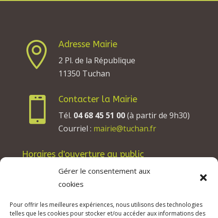
Adresse Mairie

2 Pl. de la République
11350 Tuchan
Contacter la Mairie

Tél.
04 68 45 51 00
(à partir de 9h30)
Courriel :
mairie@tuchan.fr
Horaires d'ouverture au public
Les lundis, mardis et jeudis : de 8h à 12h et de
Gérer le consentement aux
13h30 à 17h30.
cookies
Les mercredis : de 13h30 à 17h30.
Pour offrir les meilleures expériences, nous utilisons des technologies
Les vendredis : de 8h à 12h.
telles que les cookies pour stocker et/ou accéder aux informations des