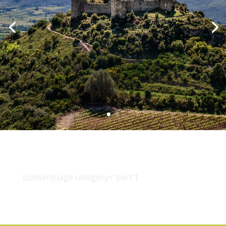
[comarquage category="part"]